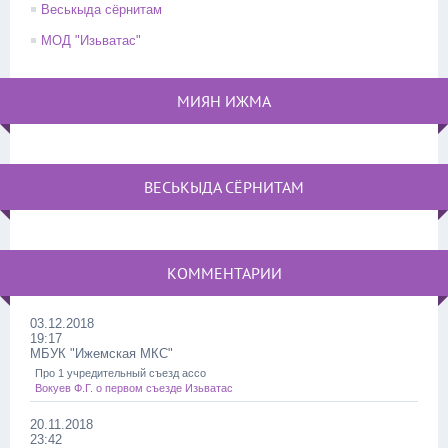
Веськыда сёрнитам
МОД "Изьватас"
МИЯН ИЖМА
ВЕСЬКЫДА СЁРНИТАМ
КОММЕНТАРИИ
03.12.2018
19:17
МБУК "Ижемская МКС"
Про 1 учредительный съезд ассо
Вокуев Ф.Г. о первом съезде Изьватас
20.11.2018
23:42