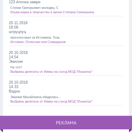
123 ёлочка замри
Степан Григорьевич молодец. С
Изьва-керка и творчество в жизни Степана Семяшкина
20.11.2018
18:06
штруцпуц
проголосовал за Истомина. Толь
Истомин, Оплеснин или Спиридонов
20.10.2018
14:54
Эмилия
На что?
Выбраны делегаты от Ижмы на съезд МОД "Изьватас"
20.10.2018
14:33
Видно
Эмилия Михайловна обиделась...
Выбраны делегаты от Ижмы на съезд МОД "Изьватас"
РЕКЛАМА