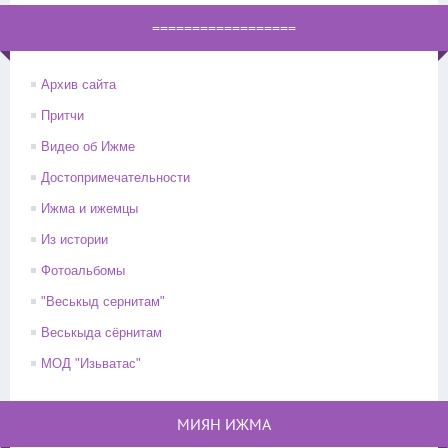
==================
Архив сайта
Притчи
Видео об Ижме
Достопримечательности
Ижма и ижемцы
Из истории
Фотоальбомы
"Веськыд сернитам"
Веськыда сёрнитам
МОД "Изьватас"
МИЯН ИЖМА