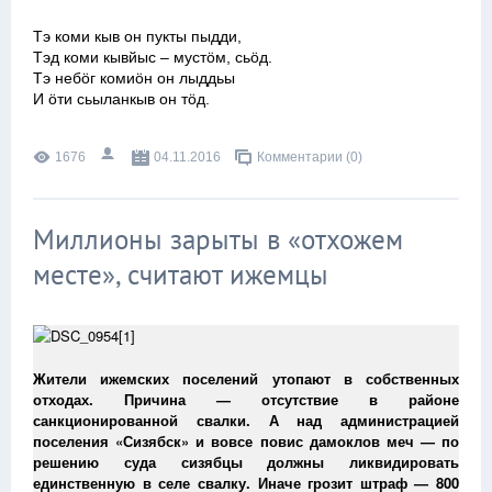
Тэ коми кыв он пукты пыдди,
Тэд коми кывйыс – мустӧм, сьӧд.
Тэ небӧг комиӧн он лыддьы
И ӧти сьыланкыв он тӧд.
1676
04.11.2016
Комментарии (0)
Миллионы зарыты в «отхожем
месте», считают ижемцы
Жители ижемских поселений утопают в собственных
отходах. Причина — отсутствие в районе
санкционированной свалки. А над администрацией
поселения «Сизябск» и вовсе повис дамоклов меч — по
решению суда сизябцы должны ликвидировать
единственную в селе свалку. Иначе грозит штраф — 800