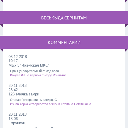
ВЕСЬКЫДА СЁРНИТАМ
КОММЕНТАРИИ
03.12.2018
19:17
МБУК "Ижемская МКС"
Про 1 учредительный съезд ассо
Вокуев Ф.Г. о первом съезде Изьватас
20.11.2018
23:42
123 ёлочка замри
Степан Григорьевич молодец. С
Изьва-керка и творчество в жизни Степана Семяшкина
20.11.2018
18:06
штруцпуц