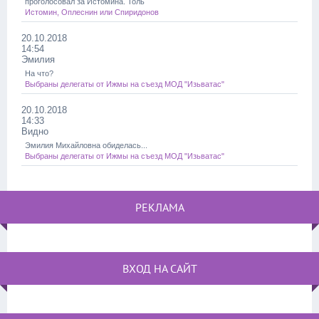
проголосовал за Истомина. Толь
Истомин, Оплеснин или Спиридонов
20.10.2018
14:54
Эмилия
На что?
Выбраны делегаты от Ижмы на съезд МОД "Изьватас"
20.10.2018
14:33
Видно
Эмилия Михайловна обиделась...
Выбраны делегаты от Ижмы на съезд МОД "Изьватас"
РЕКЛАМА
ВХОД НА САЙТ