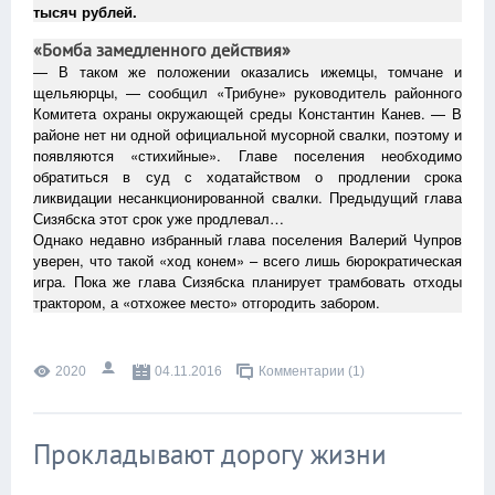
тысяч рублей.
«Бомба замедленного действия»
— В таком же положении оказались ижемцы, томчане и
щельяюрцы, — сообщил «Трибуне» руководитель районного
Комитета охраны окружающей среды Константин Канев. — В
районе нет ни одной официальной мусорной свалки, поэтому и
появляются «стихийные». Главе поселения необходимо
обратиться в суд с ходатайством о продлении срока
ликвидации несанкционированной свалки. Предыдущий глава
Сизябска этот срок уже продлевал…
Однако недавно избранный глава поселения Валерий Чупров
уверен, что такой «ход конем» – всего лишь бюрократическая
игра. Пока же глава Сизябска планирует трамбовать отходы
трактором, а «отхожее место» отгородить забором.
2020
04.11.2016
Комментарии (1)
Прокладывают дорогу жизни