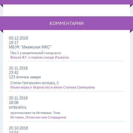
КОММЕНТАРИИ
03.12.2018
19:17
МБУК "Ижемская МКС"
Про 1 учредительный съезд ассо
Вокуев Ф.Г. о первом съезде Изьватас
20.11.2018
23:42
123 ёлочка замри
Степан Григорьевич молодец. С
Изьва-керка и творчество в жизни Степана Семяшкина
20.11.2018
18:06
штруцпуц
проголосовал за Истомина. Толь
Истомин, Оплеснин или Спиридонов
20.10.2018
14:54