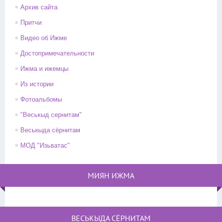
Архив сайта
Притчи
Видео об Ижме
Достопримечательности
Ижма и ижемцы
Из истории
Фотоальбомы
"Веськыд сернитам"
Веськыда сёрнитам
МОД "Изьватас"
МИЯН ИЖМА
ВЕСЬКЫДА СЁРНИТАМ