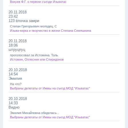
Вокуев Ф.Г. о первом съезде Изьватас
20.11.2018
23:42
123 ёлочка замри
Степан Григорьевич молодец. С
Изьва-керка и творчество в жизни Степана Семяшкина
20.11.2018
18:06
штруцпуц
проголосовал за Истомина. Толь
Истомин, Оплеснин или Спиридонов
20.10.2018
14:54
Эмилия
На что?
Выбраны делегаты от Ижмы на съезд МОД "Изьватас"
20.10.2018
14:33
Видно
Эмилия Михайловна обиделась...
Выбраны делегаты от Ижмы на съезд МОД "Изьватас"