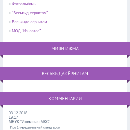
Фотоальбомы
"Веськыд сернитам"
Веськыда сёрнитам
МОД "Изьватас"
МИЯН ИЖМА
ВЕСЬКЫДА СЁРНИТАМ
КОММЕНТАРИИ
03.12.2018
19:17
МБУК "Ижемская МКС"
Про 1 учредительный съезд ассо