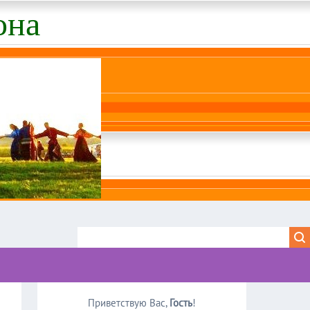
она
Приветствую Вас
,
Гость
!