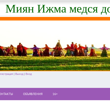
Миян Ижма медся д
егистрация
|
Выход
|
Вход
ОНТАКТЫ
ОБЪЯВЛЕНИЯ
16+