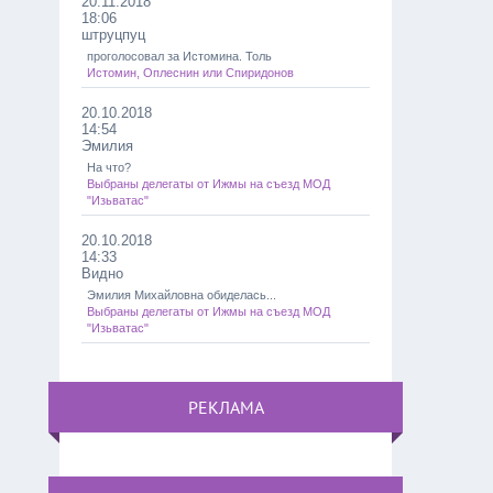
20.11.2018
18:06
штруцпуц
проголосовал за Истомина. Толь
Истомин, Оплеснин или Спиридонов
20.10.2018
14:54
Эмилия
На что?
Выбраны делегаты от Ижмы на съезд МОД
"Изьватас"
20.10.2018
14:33
Видно
Эмилия Михайловна обиделась...
Выбраны делегаты от Ижмы на съезд МОД
"Изьватас"
РЕКЛАМА