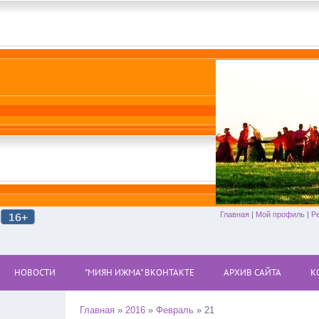
Главная
|
Мой профиль
|
Р
НОВОСТИ
"МИЯН ИЖМА" ВКОНТАКТЕ
АРХИВ САЙТА
К
Главная
»
2016
»
Февраль
»
21