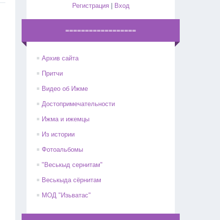
Регистрация
|
Вход
==================
Архив сайта
Притчи
Видео об Ижме
Достопримечательности
Ижма и ижемцы
Из истории
Фотоальбомы
"Веськыд сернитам"
Веськыда сёрнитам
МОД "Изьватас"