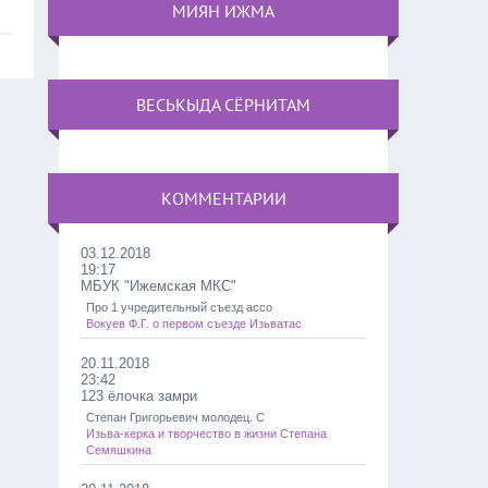
МИЯН ИЖМА
ВЕСЬКЫДА СЁРНИТАМ
КОММЕНТАРИИ
03.12.2018
19:17
МБУК "Ижемская МКС"
Про 1 учредительный съезд ассо
Вокуев Ф.Г. о первом съезде Изьватас
20.11.2018
23:42
123 ёлочка замри
Степан Григорьевич молодец. С
Изьва-керка и творчество в жизни Степана
Семяшкина