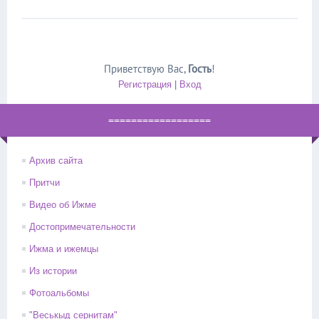
Приветствую Вас
,
Гость
!
Регистрация
|
Вход
==================
Архив сайта
Притчи
Видео об Ижме
Достопримечательности
Ижма и ижемцы
Из истории
Фотоальбомы
"Веськыд сернитам"