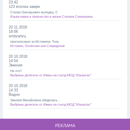
23:42
123 ёлочка замри
Степан Григорьевич молодец. С
Изьва-керка и творчество в жизни Степана Семяшкина
20.11.2018
18:06
штруцпуц
проголосовал за Истомина. Толь
Истомин, Оплеснин или Спиридонов
20.10.2018
14:54
Эмилия
На что?
Выбраны делегаты от Ижмы на съезд МОД "Изьватас"
20.10.2018
14:33
Видно
Эмилия Михайловна обиделась...
Выбраны делегаты от Ижмы на съезд МОД "Изьватас"
РЕКЛАМА