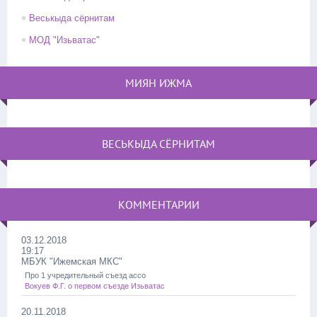
Веськыда сёрнитам
МОД "Изьватас"
МИЯН ИЖМА
ВЕСЬКЫДА СЁРНИТАМ
КОММЕНТАРИИ
03.12.2018
19:17
МБУК "Ижемская МКС"
Про 1 учредительный съезд ассо
Вокуев Ф.Г. о первом съезде Изьватас
20.11.2018