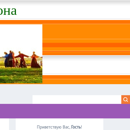
она
Приветствую Вас
,
Гость
!