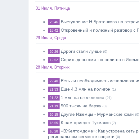
31 Июля, Пятница
Выступление Н.Братенкова на встреч
23:46
Откровенный и полезный разговор с 
18:42
29 Июля, Среда
Дороги стали лучше
20:26
(0)
Сорить деньгами: на полигон в Ижем
12:52
28 Июля, Вторник
Есть ли необходимость использовани
22:40
Еще 4,3 млн на полигон
21:33
(1)
1 млн на озеленение
21:22
(21)
500 тысяч на баржу
21:19
(0)
Другие Ижемцы - Мурманские коми
20:15
(0
К нам приедет Тукмаков
18:55
(7)
«ВЖелтомдоме»: Как устроена сеть р
10:28
региональном сегменте соцсети
(0)