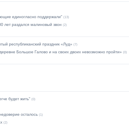
вующие единогласно поддержали"
(13)
80 лет раздался малиновый звон
(2)
тый республиканский праздник «Луд»
(7)
 деревне Большое Галово и на своих двоих невозможно пройти»
(0)
егче будет жить"
(0)
 недоверие осталось
(1)
ах
(2)