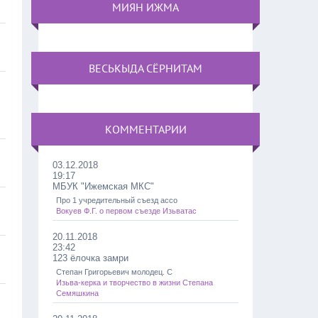
МИЯН ИЖМА
ВЕСЬКЫДА СЁРНИТАМ
КОММЕНТАРИИ
03.12.2018
19:17
МБУК "Ижемская МКС"
Про 1 учредительный съезд ассо
Вокуев Ф.Г. о первом съезде Изьватас
20.11.2018
23:42
123 ёлочка замри
Степан Григорьевич молодец. С
Изьва-керка и творчество в жизни Степана
Семяшкина