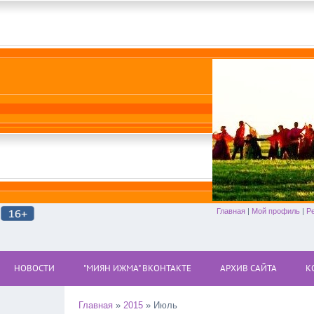
Главная
|
Мой профиль
|
Р
НОВОСТИ
"МИЯН ИЖМА" ВКОНТАКТЕ
АРХИВ САЙТА
К
Главная
»
2015
»
Июль