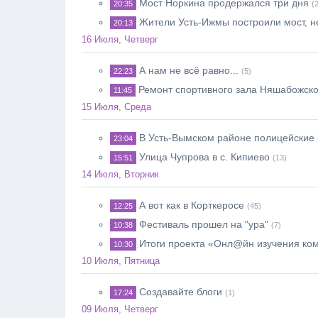
Мост Норкина продержался три дня
20:35
(
Жители Усть-Ижмы построили мост, н
20:13
16 Июля, Четверг
А нам не всё равно...
22:23
(5)
Ремонт спортивного зала Няшабожск
11:45
15 Июля, Среда
В Усть-Вымском районе полицейские
23:04
Улица Чупрова в с. Кипиево
15:51
(13)
14 Июля, Вторник
А вот как в Корткеросе
12:25
(45)
Фестиваль прошел на "ура"
10:38
(7)
Итоги проекта «Онл@йн изучения ко
10:30
10 Июля, Пятница
Создавайте блоги
17:24
(1)
09 Июля, Четверг