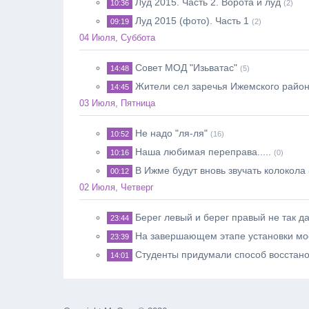
Луд 2015. Часть 2. Вöрöта и луд
10:36
(2)
Луд 2015 (фото). Часть 1
09:19
(2)
04 Июля, Суббота
Совет МОД "Изьватас"
14:48
(5)
Жители сел заречья Ижемского район
14:45
03 Июля, Пятница
Не надо "ля-ля"
10:52
(16)
Наша любимая переправа.....
10:16
(0)
В Ижме будут вновь звучать колокола
00:12
02 Июля, Четверг
Берег левый и берег правый не так да
23:44
На завершающем этапе установки мо
23:39
Студенты придумали способ восстан
14:01