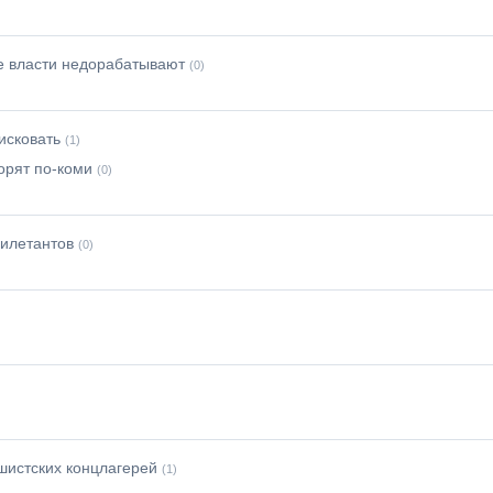
е власти недорабатывают
(0)
исковать
(1)
орят по-коми
(0)
дилетантов
(0)
шистских концлагерей
(1)