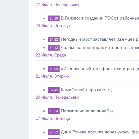
27 Июля, Понедельник
В.Гайзер: в создании ТОСов районны
15:18
24 Июля, Пятница
Негодный мост заставляет ижемцев р
14:22
Чолöм: на просторах интернета загов
10:43
22 Июля, Среда
«Испорченный телефон» или игра в 
10:09
21 Июля, Вторник
КомиОнлайн про мост
07:45
(1)
20 Июля, Понедельник
Полмиллиона лишние?
15:54
(4)
17 Июля, Пятница
Дина Рочева прошла через ужасы фа
20:52