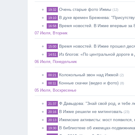
Очень старые фото Ижмы
19:32
(12)
В духе времен Брежнева: "Присутст
19:10
Время новостей. В Ижме впервые за 
16:58
07 Июля, Вторник
Время новостей. В Ижме прошел деся
15:00
Из блогов: «По центральной дороге в
14:51
06 Июля, Понедельник
Колокольный звон над Ижмой
00:21
(2)
Конные скачки (видео и фото)
00:11
(8)
05 Июля, Воскресенье
Ф.Давыдова: "Знай свой род, и тебе л
21:37
В Ижме решили не митинговать
20:16
(23)
Ижемские активисты: мост появился,
20:13
В библиотеке об ижемцах-подвижник
19:30