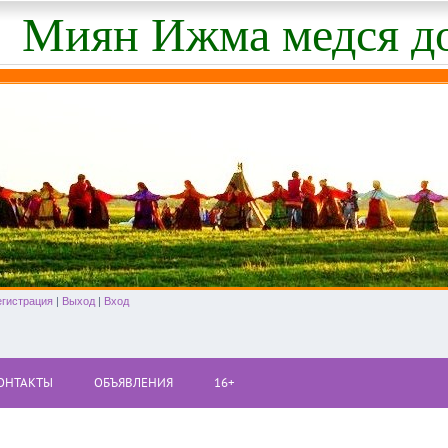
Миян Ижма медся д
егистрация
|
Выход
|
Вход
ОНТАКТЫ
ОБЪЯВЛЕНИЯ
16+