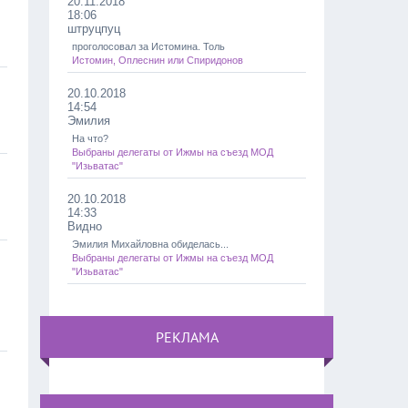
20.11.2018
18:06
штруцпуц
проголосовал за Истомина. Толь
Истомин, Оплеснин или Спиридонов
20.10.2018
14:54
Эмилия
На что?
Выбраны делегаты от Ижмы на съезд МОД
"Изьватас"
20.10.2018
14:33
Видно
Эмилия Михайловна обиделась...
Выбраны делегаты от Ижмы на съезд МОД
"Изьватас"
РЕКЛАМА