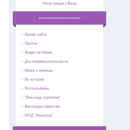
Регистрация
|
Вход
==================
Архив сайта
Притчи
Видео об Ижме
Достопримечательности
Ижма и ижемцы
Из истории
Фотоальбомы
"Веськыд сернитам"
Веськыда сёрнитам
МОД "Изьватас"