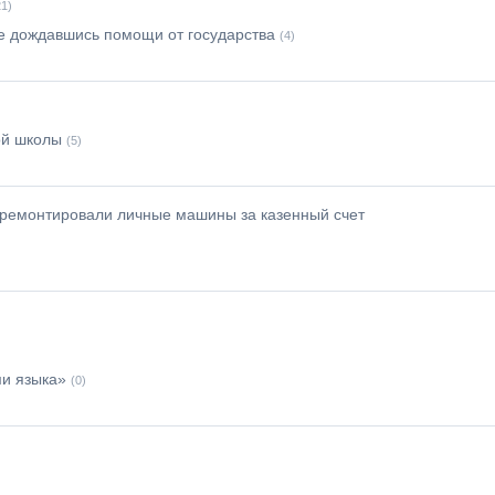
21)
е дождавшись помощи от государства
(4)
ой школы
(5)
 ремонтировали личные машины за казенный счет
ми языка»
(0)