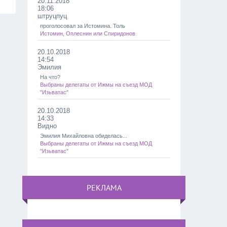
20.11.2018
18:06
штруцпуц
проголосовал за Истомина. Толь
Истомин, Оплеснин или Спиридонов
20.10.2018
14:54
Эмилия
На что?
Выбраны делегаты от Ижмы на съезд МОД
"Изьватас"
20.10.2018
14:33
Видно
Эмилия Михайловна обиделась...
Выбраны делегаты от Ижмы на съезд МОД
"Изьватас"
РЕКЛАМА