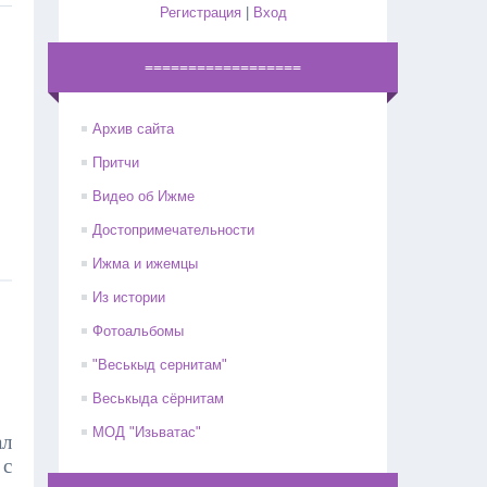
Регистрация
|
Вход
==================
Архив сайта
Притчи
Видео об Ижме
Достопримечательности
Ижма и ижемцы
Из истории
Фотоальбомы
"Веськыд сернитам"
Веськыда сёрнитам
МОД "Изьватас"
ал
 с