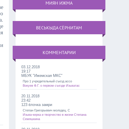
МИЯН ИЖМА
е
о
.
е
ВЕСЬКЫДА СЁРНИТАМ
мя
ми
КОММЕНТАРИИ
03.12.2018
19:17
МБУК "Ижемская МКС"
Про 1 учредительный съезд ассо
Вокуев Ф.Г. о первом съезде Изьватас
20.11.2018
23:42
123 ёлочка замри
Степан Григорьевич молодец. С
Изьва-керка и творчество в жизни Степана
Семяшкина