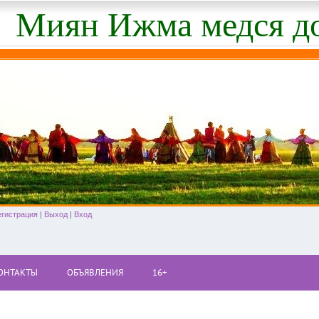
Миян Ижма медся д
егистрация
|
Выход
|
Вход
ОНТАКТЫ
ОБЪЯВЛЕНИЯ
16+