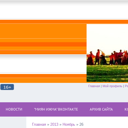
Главная
|
Мой профиль
|
Р
НОВОСТИ
"МИЯН ИЖМА" ВКОНТАКТЕ
АРХИВ САЙТА
К
Главная
»
2013
»
Ноябрь
»
26