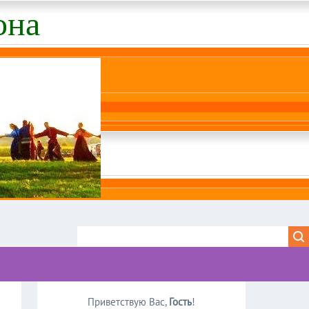
она
Приветствую Вас
,
Гость
!