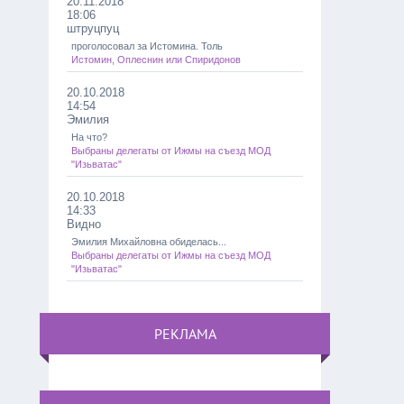
20.11.2018
18:06
штруцпуц
проголосовал за Истомина. Толь
Истомин, Оплеснин или Спиридонов
20.10.2018
14:54
Эмилия
На что?
Выбраны делегаты от Ижмы на съезд МОД
"Изьватас"
20.10.2018
14:33
Видно
Эмилия Михайловна обиделась...
Выбраны делегаты от Ижмы на съезд МОД
"Изьватас"
РЕКЛАМА