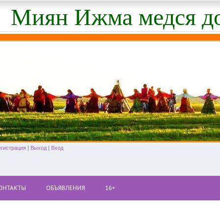
Миян Ижма медся д
егистрация
|
Выход
|
Вход
ОНТАКТЫ
ОБЪЯВЛЕНИЯ
16+