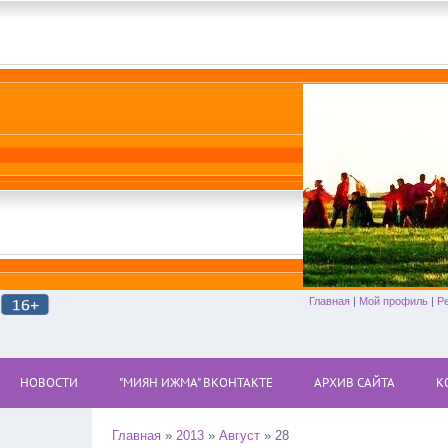
Главная
|
Мой профиль
|
Р
НОВОСТИ
"МИЯН ИЖМА" ВКОНТАКТЕ
АРХИВ САЙТА
К
Главная
»
2013
»
Август
»
28