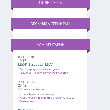
МИЯН ИЖМА
ВЕСЬКЫДА СЁРНИТАМ
КОММЕНТАРИИ
03.12.2018
19:17
МБУК "Ижемская МКС"
Про 1 учредительный съезд ассо
Вокуев Ф.Г. о первом съезде Изьватас
20.11.2018
23:42
123 ёлочка замри
Степан Григорьевич молодец. С
Изьва-керка и творчество в жизни Степана
Семяшкина