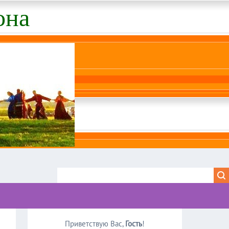
она
Приветствую Вас
,
Гость
!