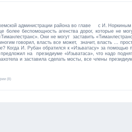
жемской администрации района во главе
с И. Норкиным
ще более беспомощность агенства дорог, которые не мог
«Тиманлестранс». Они не могут
заставить «Тиманлестран
многим говорил, власть все может,
значит, власть … прос
же? Когда И. Рубан обратился к «Изьватасу» за помощью 
я предложил на
президиуме «Изьватаса», что надо подня
 захотела и заставила сделать мосты, все члены президиу
ии (8)