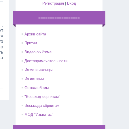
Регистрация
|
Вход
==================
,
ут
Архив сайта
с»
то
Притчи
по
ть
Видео об Ижме
ма
Достопримечательности
Ижма и ижемцы
Из истории
Фотоальбомы
"Веськыд сернитам"
Веськыда сёрнитам
МОД "Изьватас"