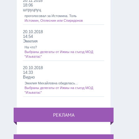
20.11.2018
18:06
штруцпуц
проголосовал за Истомина. Толь
Истомин, Оплеснин или Спиридонов
20.10.2018
14:54
Эмилия
На что?
Выбраны делегаты от Ижмы на съезд МОД
"Изьватас"
20.10.2018
14:33
Видно
Эмилия Михайловна обиделась...
Выбраны делегаты от Ижмы на съезд МОД
"Изьватас"
РЕКЛАМА