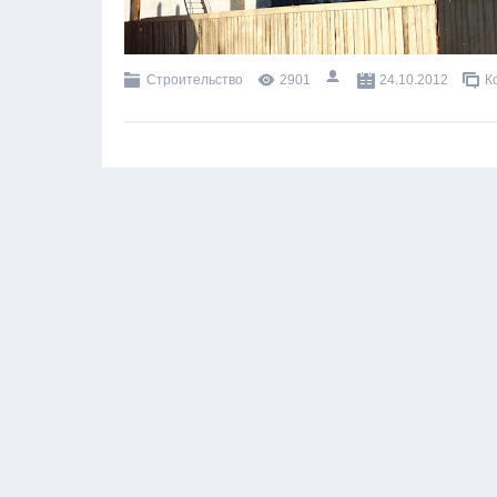
Строительство
2901
24.10.2012
К