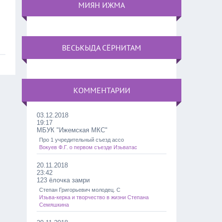
МИЯН ИЖМА
ВЕСЬКЫДА СЁРНИТАМ
КОММЕНТАРИИ
03.12.2018
19:17
МБУК "Ижемская МКС"
Про 1 учредительный съезд ассо
Вокуев Ф.Г. о первом съезде Изьватас
20.11.2018
23:42
123 ёлочка замри
Степан Григорьевич молодец. С
Изьва-керка и творчество в жизни Степана
Семяшкина