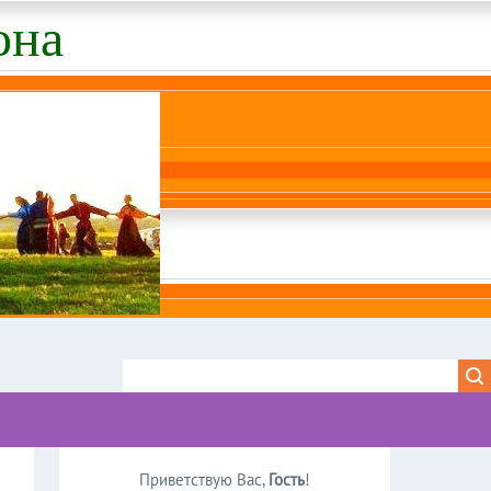
она
Приветствую Вас
,
Гость
!