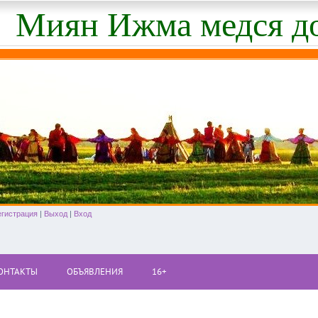
Миян Ижма медся д
егистрация
|
Выход
|
Вход
ОНТАКТЫ
ОБЪЯВЛЕНИЯ
16+