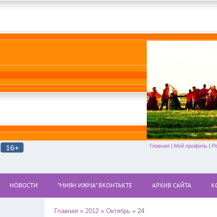
Главная
|
Мой профиль
|
Р
НОВОСТИ
"МИЯН ИЖМА" ВКОНТАКТЕ
АРХИВ САЙТА
К
Главная
»
2012
»
Октябрь
»
24