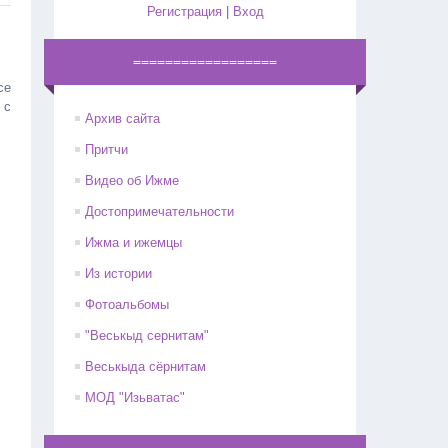
Регистрация
|
Вход
==================
се
 с
Архив сайта
Притчи
Видео об Ижме
Достопримечательности
Ижма и ижемцы
Из истории
Фотоальбомы
"Веськыд сернитам"
Веськыда сёрнитам
МОД "Изьватас"