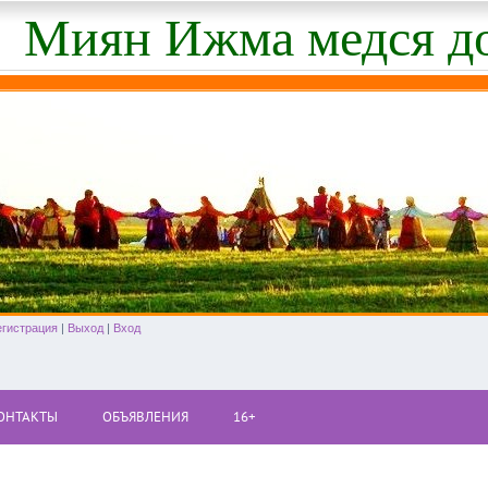
Миян Ижма медся д
егистрация
|
Выход
|
Вход
ОНТАКТЫ
ОБЪЯВЛЕНИЯ
16+