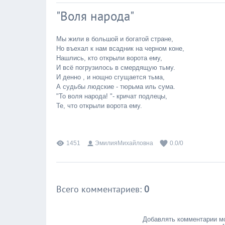
"Воля народа"
Мы жили в большой и богатой стране,
Но въехал к нам всадник на черном коне,
Нашлись, кто открыли ворота ему,
И всё погрузилось в смердящую тьму.
И денно , и нощно сгущается тьма,
А судьбы людские - тюрьма иль сума.
"То воля народа! "- кричат подлецы,
Те, что открыли ворота ему.
1451
ЭмилияМихайловна
0.0
/
0
Всего комментариев
:
0
Добавлять комментарии мо