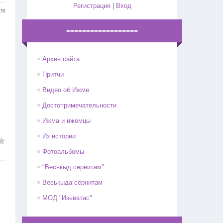
Регистрация
|
Вход
:38
==================
Архив сайта
Притчи
Видео об Ижме
Достопримечательности
Ижма и ижемцы
Из истории
Фотоальбомы
"Веськыд сернитам"
Веськыда сёрнитам
МОД "Изьватас"