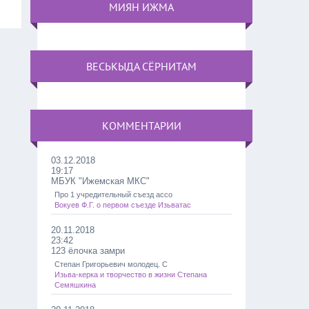
МИЯН ИЖМА
ВЕСЬКЫДА СЁРНИТАМ
КОММЕНТАРИИ
03.12.2018
19:17
МБУК "Ижемская МКС"
Про 1 учредительный съезд ассо
Вокуев Ф.Г. о первом съезде Изьватас
20.11.2018
23:42
123 ёлочка замри
Степан Григорьевич молодец. С
Изьва-керка и творчество в жизни Степана
Семяшкина