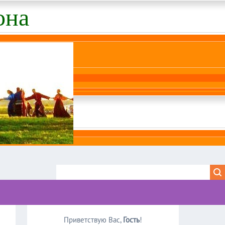
она
Приветствую Вас
,
Гость
!