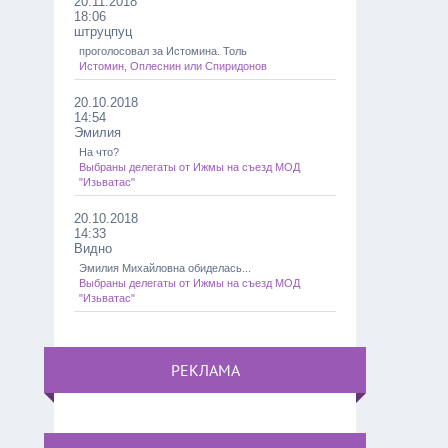
20.11.2018
18:06
штруцпуц
проголосовал за Истомина. Толь
Истомин, Оплеснин или Спиридонов
20.10.2018
14:54
Эмилия
На что?
Выбраны делегаты от Ижмы на съезд МОД
"Изьватас"
20.10.2018
14:33
Видно
Эмилия Михайловна обиделась...
Выбраны делегаты от Ижмы на съезд МОД
"Изьватас"
РЕКЛАМА