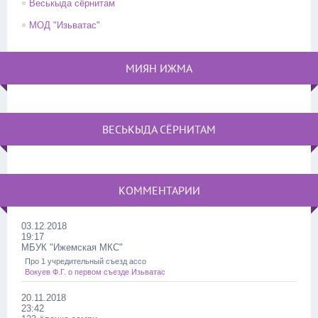
Веськыда сёрнитам
МОД "Изьватас"
МИЯН ИЖМА
ВЕСЬКЫДА СЁРНИТАМ
КОММЕНТАРИИ
03.12.2018
19:17
МБУК "Ижемская МКС"
Про 1 учредительный съезд ассо
Вокуев Ф.Г. о первом съезде Изьватас
20.11.2018
23:42