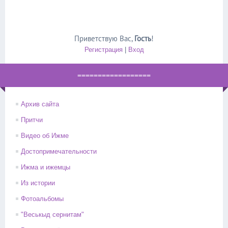
Приветствую Вас
,
Гость
!
Регистрация
|
Вход
==================
Архив сайта
Притчи
Видео об Ижме
Достопримечательности
Ижма и ижемцы
Из истории
Фотоальбомы
"Веськыд сернитам"