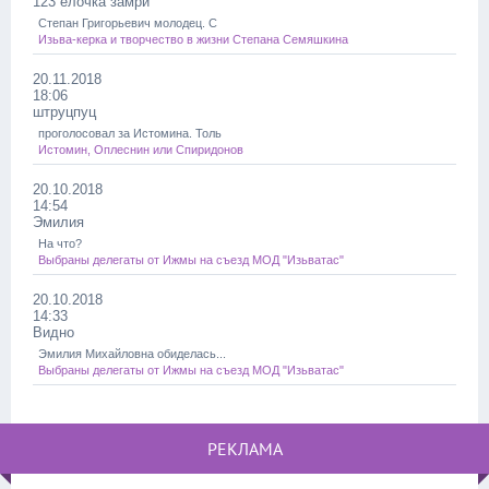
123 ёлочка замри
Степан Григорьевич молодец. С
Изьва-керка и творчество в жизни Степана Семяшкина
20.11.2018
18:06
штруцпуц
проголосовал за Истомина. Толь
Истомин, Оплеснин или Спиридонов
20.10.2018
14:54
Эмилия
На что?
Выбраны делегаты от Ижмы на съезд МОД "Изьватас"
20.10.2018
14:33
Видно
Эмилия Михайловна обиделась...
Выбраны делегаты от Ижмы на съезд МОД "Изьватас"
РЕКЛАМА