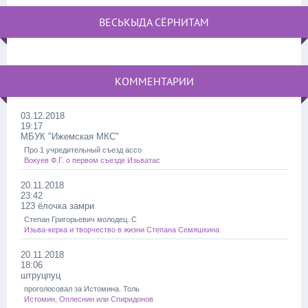
ВЕСЬКЫДА СЁРНИТАМ
КОММЕНТАРИИ
03.12.2018
19:17
МБУК "Ижемская МКС"
Про 1 учредительный съезд ассо
Вокуев Ф.Г. о первом съезде Изьватас
20.11.2018
23:42
123 ёлочка замри
Степан Григорьевич молодец. С
Изьва-керка и творчество в жизни Степана Семяшкина
20.11.2018
18:06
штруцпуц
проголосовал за Истомина. Толь
Истомин, Оплеснин или Спиридонов