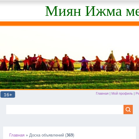
Миян Ижма ме
Главная
|
Мой профиль
|
Р
Главная
»
Доска объявлений
(
369
)