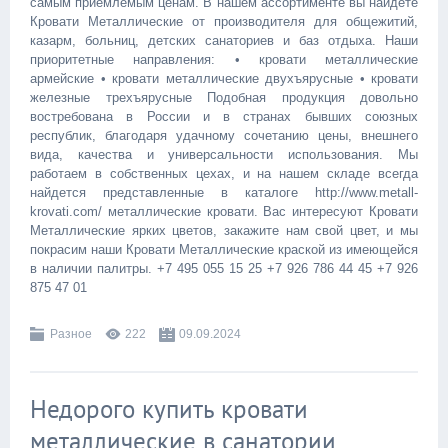
самым приемлемым ценам. В нашем ассортименте вы найдете
Кровати Металлические от производителя для общежитий,
казарм, больниц, детских санаториев и баз отдыха. Наши
приоритетные направления: • кровати металлические
армейские • кровати металлические двухъярусные • кровати
железные трехъярусные Подобная продукция довольно
востребована в России и в странах бывших союзных
республик, благодаря удачному сочетанию цены, внешнего
вида, качества и универсальности использования. Мы
работаем в собственных цехах, и на нашем складе всегда
найдется представленные в каталоге http://www.metall-
krovati.com/ металлические кровати. Вас интересуют Кровати
Металлические ярких цветов, закажите нам свой цвет, и мы
покрасим наши Кровати Металлические краской из имеющейся
в наличии палитры. +7 495 055 15 25 +7 926 786 44 45 +7 926
875 47 01
Разное
222
09.09.2024
Недорого купить кровати
металлические в санатории