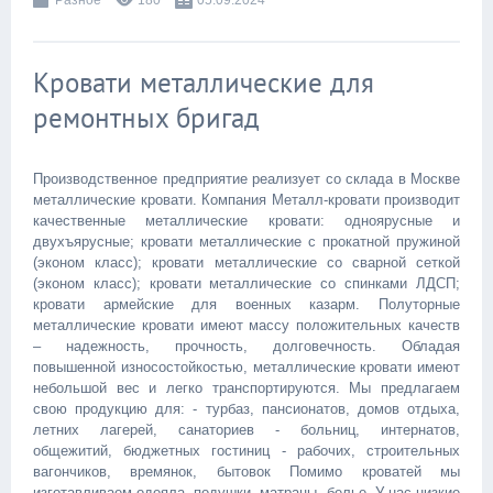
Разное
180
05.09.2024
Кровати металлические для
ремонтных бригад
Производственное предприятие реализует со склада в Москве
металлические кровати. Компания Металл-кровати производит
качественные металлические кровати: одноярусные и
двухъярусные; кровати металлические с прокатной пружиной
(эконом класс); кровати металлические со сварной сеткой
(эконом класс); кровати металлические со спинками ЛДСП;
кровати армейские для военных казарм. Полуторные
металлические кровати имеют массу положительных качеств
– надежность, прочность, долговечность. Обладая
повышенной износостойкостью, металлические кровати имеют
небольшой вес и легко транспортируются. Мы предлагаем
свою продукцию для: - турбаз, пансионатов, домов отдыха,
летних лагерей, санаториев - больниц, интернатов,
общежитий, бюджетных гостиниц - рабочих, строительных
вагончиков, времянок, бытовок Помимо кроватей мы
изготавливаем одеяла, подушки, матрацы, белье. У нас низкие