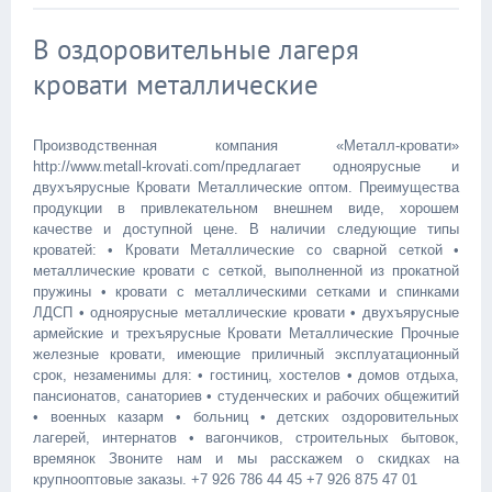
В оздоровительные лагеря
кровати металлические
Производственная компания «Металл-кровати»
http://www.metall-krovati.com/предлагает одноярусные и
двухъярусные Кровати Металлические оптом. Преимущества
продукции в привлекательном внешнем виде, хорошем
качестве и доступной цене. В наличии следующие типы
кроватей: • Кровати Металлические со сварной сеткой •
металлические кровати с сеткой, выполненной из прокатной
пружины • кровати с металлическими сетками и спинками
ЛДСП • одноярусные металлические кровати • двухъярусные
армейские и трехъярусные Кровати Металлические Прочные
железные кровати, имеющие приличный эксплуатационный
срок, незаменимы для: • гостиниц, хостелов • домов отдыха,
пансионатов, санаториев • студенческих и рабочих общежитий
• военных казарм • больниц • детских оздоровительных
лагерей, интернатов • вагончиков, строительных бытовок,
времянок Звоните нам и мы расскажем о скидках на
крупнооптовые заказы. +7 926 786 44 45 +7 926 875 47 01