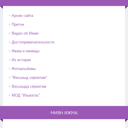
Архив сайта
Притчи
Видео об Ижме
Достопримечательности
Ижма и ижемцы
Из истории
Фотоальбомы
"Веськыд сернитам"
Веськыда сёрнитам
МОД "Изьватас"
МИЯН ИЖМА